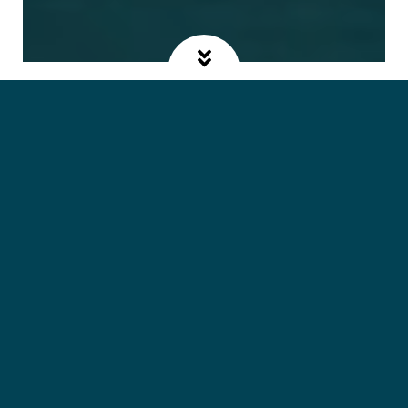
Un restaurant de plage
DANS UN CADRE CHIC ET RAFFINÉ
Le restaurant La Crique Suzac Beach House vous propose
une carte travaillée avec des produits frais. Chacune de
nos créations sont faites maison par une équipe des plus
qualifiées. Pour varier les plaisirs, nous vous suggérons
chaque semaine, une entrée, un plat et un dessert du